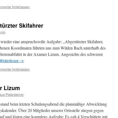
mentar hinterlassen
ürzter Skifahrer
dmin
ieder eine anspruchsvolle Aufgabe: „Abgestürzter Skifahrer,
gebenen Koordinaten führten uns zum Wilden Bach unterhalb des
Herrenabfahrt in der Axamer Lizum. Angesichts des schweren
Weiterlesen
→
mentar hinterlassen
r Lizum
aus Pietersteiner
 stand beim letzten Schulungsabend die planmäßige Abwicklung
kalender. Über 20 Mitglieder unserer Ortsstelle stiegen gegen
auf und lösten eine komplexe Aufgabe: Es galt 4 Verschüttete mit