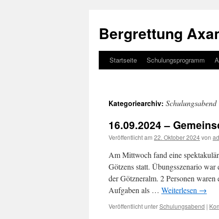
Bergrettung Ax
Startseite
Schulungsprogramm
A
Zum
Inhalt
springen
Schulungsabend
Kategoriearchiv:
16.09.2024 – Gemeins
Veröffentlicht am
22. Oktober 2024
von
a
Am Mittwoch fand eine spektakulär
Götzens statt. Übungsszenario war 
der Götzneralm. 2 Personen waren 
Aufgaben als …
Weiterlesen
→
Veröffentlicht unter
Schulungsabend
|
Kom