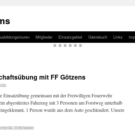
ams
usbildungstouren
Mitglieder
Einsatzgebiet
Gästebuch
Links
Im
chaftsübung mit FF Götzens
dmin
e Einsatzübung gemeinsam mit der Freiwilligen Feuerwehr
ein abgestürztes Fahrzeug mit 3 Personen am Forstweg unterhalb
eingeklemmt, 1 Person wurde aus dem Auto geschleudert. Unsere
mentar hinterlassen