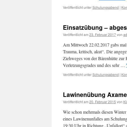
Veröffentlicht unter
Schulungsabend
|
Kom
Einsatzübung – abgest
Veröffentlicht am
23. Februar 2017
von
a
Am Mittwoch 22.02.2017 gabs mal w
Trauma, kritisch, akut“. Die ange
Ziehweges von der Bärenhütte zur 
Verletzungsgrades und des sehr …
Veröffentlicht unter
Schulungsabend
|
Kom
Lawinenübung Axame
Veröffentlicht am
20. Februar 2015
von
Kl
Wie schon mehrmals diesen Winter
eines Lawinenunfalles am Schulungs
19:30 Uhr in Richtung „Unfallort“ 