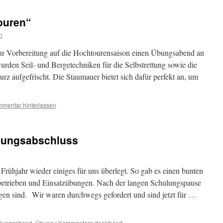
ouren“
n
ur Vorbereitung auf die Hochtourensaison einen Übungsabend an
urden Seil- und Bergetechniken für die Selbstrettung sowie die
urz aufgefrischt. Die Staumauer bietet sich dafür perfekt an, um
mentar hinterlassen
ulungsabschluss
Frühjahr wieder einiges für uns überlegt. So gab es einen bunten
sbetrieben und Einsatzübungen. Nach der langen Schulungspause
en sind. Wir waren durchwegs gefordert und sind jetzt für …
für
lungsabend
,
Übung
|
Kommentare deaktiviert