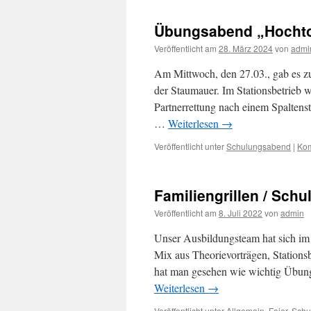
Übungsabend „Hocht
Veröffentlicht am
28. März 2024
von
admi
Am Mittwoch, den 27.03., gab es z
der Staumauer. Im Stationsbetrieb w
Partnerrettung nach einem Spaltenst
…
Weiterlesen
→
Veröffentlicht unter
Schulungsabend
|
Kom
Familiengrillen / Sch
Veröffentlicht am
8. Juli 2022
von
admin
Unser Ausbildungsteam hat sich im 
Mix aus Theorievorträgen, Station
hat man gesehen wie wichtig Übung
Weiterlesen
→
Veröffentlicht unter
Allgemein
,
Feier
,
Schu