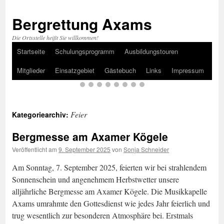
Bergrettung Axams
Die Ortsstelle heißt Sie willkommen!
Startseite
Schulungsprogramm
Ausbildungstouren
Zum
Mitglieder
Einsatzgebiet
Gästebuch
Links
Impressum
Inhalt
springen
Feier
Kategoriearchiv:
Bergmesse am Axamer Kögele
Veröffentlicht am
9. September 2025
von
Sonja Schneider
Am Sonntag, 7. September 2025, feierten wir bei strahlendem
Sonnenschein und angenehmem Herbstwetter unsere
alljährliche Bergmesse am Axamer Kögele. Die Musikkapelle
Axams umrahmte den Gottesdienst wie jedes Jahr feierlich und
trug wesentlich zur besonderen Atmosphäre bei. Erstmals