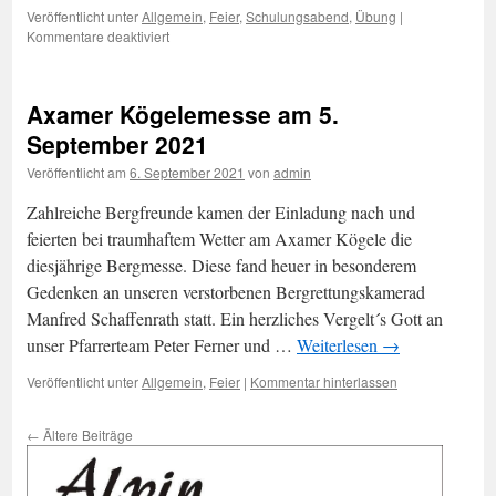
Veröffentlicht unter
Allgemein
,
Feier
,
Schulungsabend
,
Übung
|
für
Kommentare deaktiviert
Familiengrillen
/
Schulungsabschluss
Axamer Kögelemesse am 5.
September 2021
Veröffentlicht am
6. September 2021
von
admin
Zahlreiche Bergfreunde kamen der Einladung nach und
feierten bei traumhaftem Wetter am Axamer Kögele die
diesjährige Bergmesse. Diese fand heuer in besonderem
Gedenken an unseren verstorbenen Bergrettungskamerad
Manfred Schaffenrath statt. Ein herzliches Vergelt´s Gott an
unser Pfarrerteam Peter Ferner und …
Weiterlesen
→
Veröffentlicht unter
Allgemein
,
Feier
|
Kommentar hinterlassen
←
Ältere Beiträge