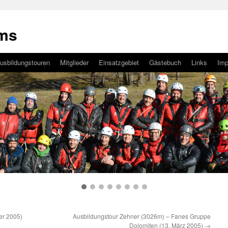
ams
usbildungstouren
Mitglieder
Einsatzgebiet
Gästebuch
Links
Im
er 2005)
Ausbildungstour Zehner (3026m) – Fanes Gruppe
Dolomiten (13. März 2005)
→