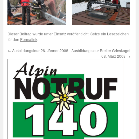
Dieser Beitrag wurde unter
Einsatz
veröffentlicht. Setze ein Lesezeichen
für den
Permalink
.
←
Ausbildungstour 26. Jänner 2008
Ausbildungstour Breiter Grieskogel
08. März 2008
→