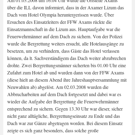
Am 01.03.2008 um 16.04 Uhr wurde die Ortstelle Axams
über die ILL davon informiert, dass in der Axamer Lizum das
Dach vom Hotel Olympia heruntergerissen wurde. Über
Ersuchen des Einsatzleiters der FFW Axams rückte die
Einsatzmannschaft in die Lizum aus. Hauptaufgabe war die
Feuerwehrmänner auf dem Dach zu sichern. Von der Polizei
wurde die Bergrettung weiters ersucht, alle Hotelausgänge zu
besetzen, um zu verhindern, dass Gäste das Hotel verlassen
können, da lt. Sachverständigem das Dach weiter abzubrechen
drohte. Zwei Bergrettungsmänner sicherten bis 01.00 Uhr eine
Zufahrt zum Hotel ab und wurden dann von der FFW Axams
(diese hielt an diesem Abend ihre Jahreshauptversammlung mit
Neuwahlen ab) abgelöst. Am 02.03.2008 wurden die
Abbrucharbeiten auf dem Dach fortgesetzt und dabei war es
wieder die Aufgabe der Bergrettung die Feuerwehrmänner
entsprechend zu sichern. Gegen 13.30 Uhr war dieser, sicher
nicht ganz alltägliche, Bergrettungseinsatz zu Ende und das
Dach war zur Gänze abgetragen worden. Bei diesem Einsatz
zeigte es sich ganz besonders, dass solche große