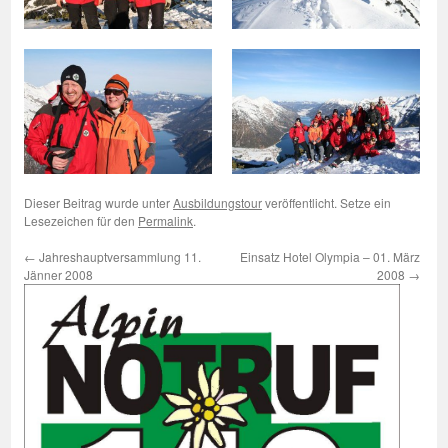
Dieser Beitrag wurde unter
Ausbildungstour
veröffentlicht. Setze ein
Lesezeichen für den
Permalink
.
←
Jahreshauptversammlung 11.
Einsatz Hotel Olympia – 01. März
Jänner 2008
2008
→