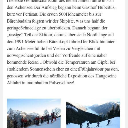
Die erste Gemeinschaftstour des neuen Jahres führte uns an
den Achensee.Der Aufstieg begann beim Gasthof Hubertus,
kurz vor Pertisau. Die ersten 500Höhenmeter bis zur
Bärenbadalm folgten wir der Skipiste, was uns half die
geringeSchneelage zu überbrücken. Danach begann der
„rassige“ Teil der Skitour, deruns über steile Nordhänge auf
den 1991 Meter hohen Bärenkopf führte.Der Blick hinunter
zum Achensee führte bei Vielen zu Vergleichen mit
norwegischenFjorden und der Vorfreude auf eine näher
kommende Reise…Obwohl die Temperaturen am Gipfel bei
strahlendem Sonnenschein eher zu einerFrühjahrstour passten,
genossen wir durch die nördliche Exposition des Hangeseine
Abfahrt in traumhaften Pulverschnee!