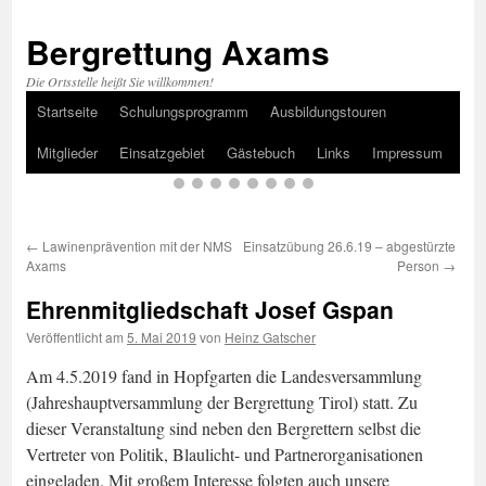
Bergrettung Axams
Die Ortsstelle heißt Sie willkommen!
Startseite
Schulungsprogramm
Ausbildungstouren
Zum
Mitglieder
Einsatzgebiet
Gästebuch
Links
Impressum
Inhalt
springen
←
Lawinenprävention mit der NMS
Einsatzübung 26.6.19 – abgestürzte
Axams
Person
→
Ehrenmitgliedschaft Josef Gspan
Veröffentlicht am
5. Mai 2019
von
Heinz Gatscher
Am 4.5.2019 fand in Hopfgarten die Landesversammlung
(Jahreshauptversammlung der Bergrettung Tirol) statt. Zu
dieser Veranstaltung sind neben den Bergrettern selbst die
Vertreter von Politik, Blaulicht- und Partnerorganisationen
eingeladen. Mit großem Interesse folgten auch unsere