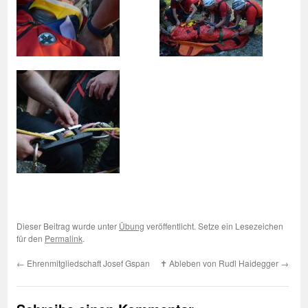
Dieser Beitrag wurde unter
Übung
veröffentlicht. Setze ein Lesezeichen
für den
Permalink
.
←
Ehrenmitgliedschaft Josef Gspan
✝︎ Ableben von Rudl Haidegger
→