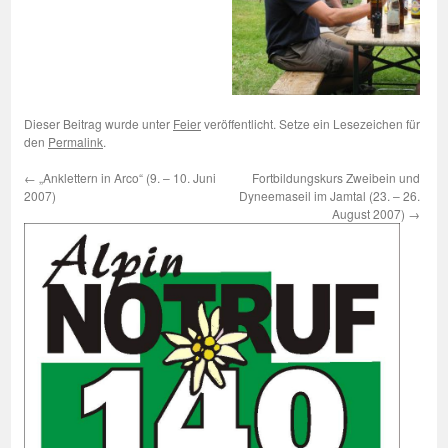
Dieser Beitrag wurde unter
Feier
veröffentlicht. Setze ein Lesezeichen für
den
Permalink
.
←
„Anklettern in Arco“ (9. – 10. Juni
Fortbildungskurs Zweibein und
2007)
Dyneemaseil im Jamtal (23. – 26.
August 2007)
→