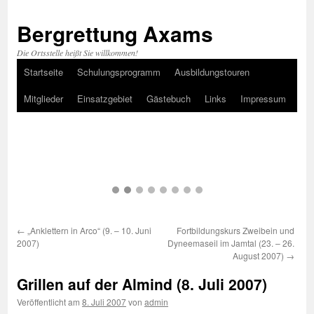
Bergrettung Axams
Die Ortsstelle heißt Sie willkommen!
Startseite
Schulungsprogramm
Ausbildungstouren
Zum
Mitglieder
Einsatzgebiet
Gästebuch
Links
Impressum
Inhalt
springen
←
„Anklettern in Arco“ (9. – 10. Juni
Fortbildungskurs Zweibein und
2007)
Dyneemaseil im Jamtal (23. – 26.
August 2007)
→
Grillen auf der Almind (8. Juli 2007)
Veröffentlicht am
8. Juli 2007
von
admin
Auch heuer verwöhnten Chefgriller Klaus und sein Lehrling
Walter unsere Gaumen mit Köstlichkeiten vom Grill! Nicht