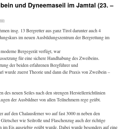
bein und Dyneemaseil im Jamtal (23. –
min
en insg. 13 Bergretter aus ganz Tirol darunter auch 4
ildungskurs im neuen Ausbildungszentrum der Bergrettung im
es moderne Bergegerät verfügt, war
ussetzung für eine sichere Handhabung des Zweibeins.
eitung der beiden erfahrenen Bergführer und
rl wurde zuerst Theorie und dann die Praxis von Zweibein –
n des neuen Seiles nach den strengen Herstellerrichtlinien
Augen der Ausbildner von allen Teilnehmern rege geübt.
r auf den Chalausferner wo auf fast 3000 m neben den
etscher wie Seilrolle und Flaschenzug auch der richtige
im Eis ausgiebig geübt wurde. Dabei wurde besonders auf eine