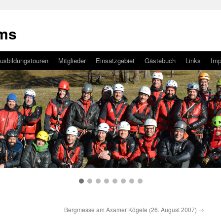
ams
usbildungstouren
Mitglieder
Einsatzgebiet
Gästebuch
Links
Im
Bergmesse am Axamer Kögele (26. August 2007)
→