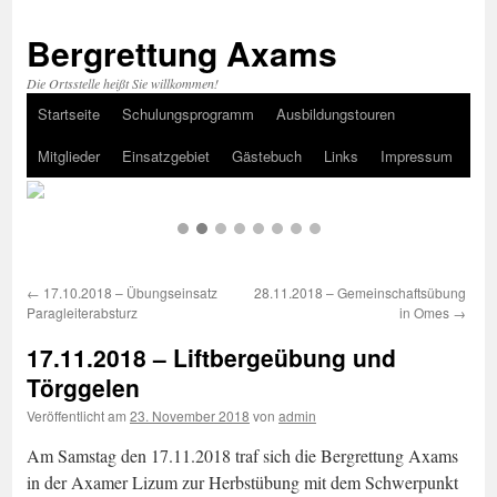
Bergrettung Axams
Die Ortsstelle heißt Sie willkommen!
Startseite
Schulungsprogramm
Ausbildungstouren
Zum
Mitglieder
Einsatzgebiet
Gästebuch
Links
Impressum
Inhalt
springen
←
17.10.2018 – Übungseinsatz
28.11.2018 – Gemeinschaftsübung
Paragleiterabsturz
in Omes
→
17.11.2018 – Liftbergeübung und
Törggelen
Veröffentlicht am
23. November 2018
von
admin
Am Samstag den 17.11.2018 traf sich die Bergrettung Axams
in der Axamer Lizum zur Herbstübung mit dem Schwerpunkt