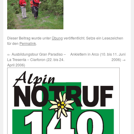
Dieser Beitrag wurde unter
Übung
veröffentlicht. Setze ein Lesezeichen
für den
Permalink
.
←
Ausbildungstour Gran Paradiso –
Anklettern in Arco (10. bis 11. Juni
La Tresenta – Ciarforon (22. bis 24.
2006)
→
April 2006)