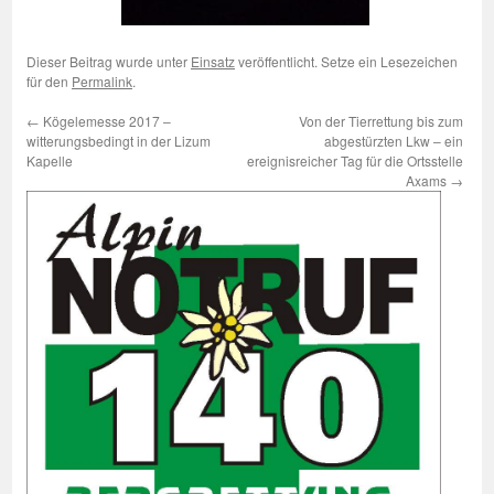
Dieser Beitrag wurde unter
Einsatz
veröffentlicht. Setze ein Lesezeichen
für den
Permalink
.
←
Kögelemesse 2017 –
Von der Tierrettung bis zum
witterungsbedingt in der Lizum
abgestürzten Lkw – ein
Kapelle
ereignisreicher Tag für die Ortsstelle
Axams
→