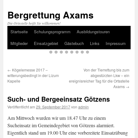
Bergrettung Axams
Die Ortsstelle heißt Sie willkommen!
Startseite
Schulungsprogramm
Ausbildungstouren
Zum
Mitglieder
Einsatzgebiet
Gästebuch
Links
Impressum
Inhalt
springen
←
Kögelemesse 2017 –
Von der Tierrettung bis zum
witterungsbedingt in der Lizum
abgestürzten Lkw – ein
Kapelle
ereignisreicher Tag für die Ortsstelle
Axams
→
Such- und Bergeeinsatz Götzens
Veröffentlicht am
29. September 2017
von
admin
Am Mittwoch wurden wir um 18.47 Uhr zu einem
Sucheinsatz im Gemeindegebiet von Götzens alarmiert.
Eigentlich stand um 19.00 Uhr eine vorbereitete Einsatzübung