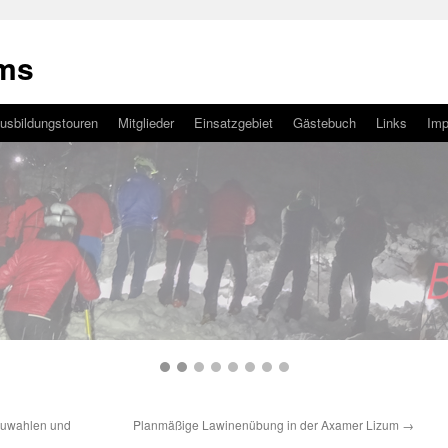
ams
usbildungstouren
Mitglieder
Einsatzgebiet
Gästebuch
Links
Im
euwahlen und
Planmäßige Lawinenübung in der Axamer Lizum
→