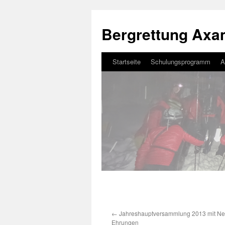
Bergrettung Ax
Startseite
Schulungsprogramm
A
Zum
Inhalt
springen
←
Jahreshauptversammlung 2013 mit N
Ehrungen