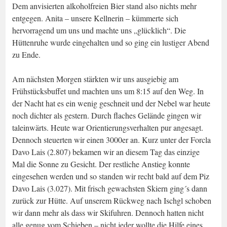
Dem anvisierten alkoholfreien Bier stand also nichts mehr
entgegen. Anita – unsere Kellnerin – kümmerte sich
hervorragend um uns und machte uns „glücklich“. Die
Hüttenruhe wurde eingehalten und so ging ein lustiger Abend
zu Ende.
Am nächsten Morgen stärkten wir uns ausgiebig am
Frühstücksbuffet und machten uns um 8:15 auf den Weg. In
der Nacht hat es ein wenig geschneit und der Nebel war heute
noch dichter als gestern. Durch flaches Gelände gingen wir
taleinwärts. Heute war Orientierungsverhalten pur angesagt.
Dennoch steuerten wir einen 3000er an. Kurz unter der Forcla
Davo Lais (2.807) bekamen wir an diesem Tag das einzige
Mal die Sonne zu Gesicht. Der restliche Anstieg konnte
eingesehen werden und so standen wir recht bald auf dem Piz
Davo Lais (3.027). Mit frisch gewachsten Skiern ging´s dann
zurück zur Hütte. Auf unserem Rückweg nach Ischgl schoben
wir dann mehr als dass wir Skifuhren. Dennoch hatten nicht
alle genug vom Schieben – nicht jeder wollte die Hilfe eines