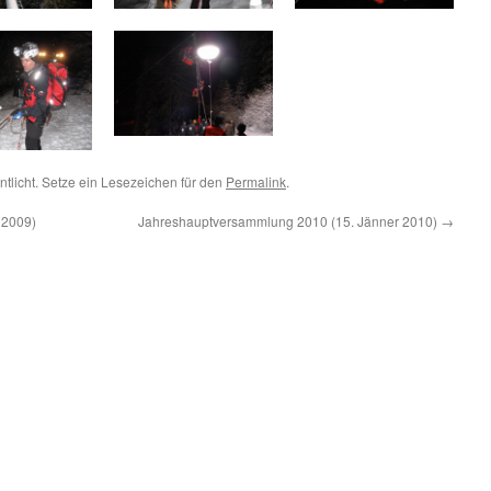
ntlicht. Setze ein Lesezeichen für den
Permalink
.
 2009)
Jahreshauptversammlung 2010 (15. Jänner 2010)
→