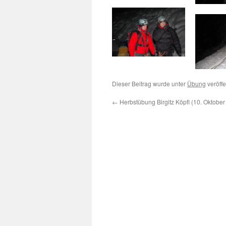
Dieser Beitrag wurde unter
Übung
veröffe
←
Herbstübung Birgitz Köpfl (10. Oktober