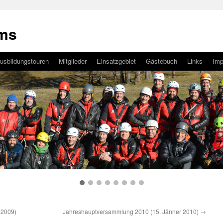
ams
usbildungstouren
Mitglieder
Einsatzgebiet
Gästebuch
Links
Im
 2009)
Jahreshauptversammlung 2010 (15. Jänner 2010)
→