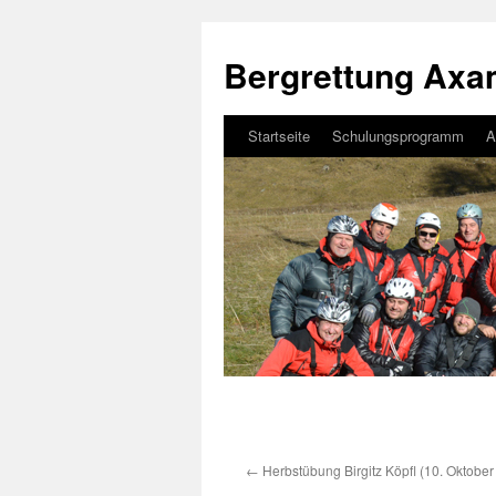
Bergrettung Ax
Startseite
Schulungsprogramm
A
Zum
Inhalt
springen
←
Herbstübung Birgitz Köpfl (10. Oktober