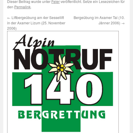
Dieser Beitrag wurde unter
Feier
veröffentlicht. Setze ein Lesezeichen für
den
Permalink
.
←
Liftbergeübung am 4er Sessellift
Bergeübung im Axamer Tal (10.
in der Axamer Lizum (25. November
Jänner 2006)
→
2006)