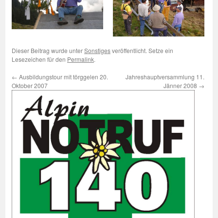
Dieser Beitrag wurde unter
Sonstiges
veröffentlicht. Setze ein
Lesezeichen für den
Permalink
.
←
Ausbildungstour mit törggelen 20.
Jahreshauptversammlung 11.
Oktober 2007
Jänner 2008
→