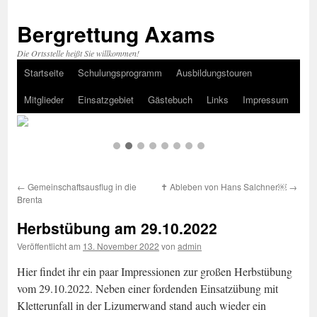
Bergrettung Axams
Die Ortsstelle heißt Sie willkommen!
Startseite
Schulungsprogramm
Ausbildungstouren
Zum
Mitglieder
Einsatzgebiet
Gästebuch
Links
Impressum
Inhalt
springen
←
Gemeinschaftsausflug in die
✝ Ableben von Hans Salchner￼
→
Brenta
Herbstübung am 29.10.2022
Veröffentlicht am
13. November 2022
von
admin
Hier findet ihr ein paar Impressionen zur großen Herbstübung
vom 29.10.2022. Neben einer fordenden Einsatzübung mit
Kletterunfall in der Lizumerwand stand auch wieder ein