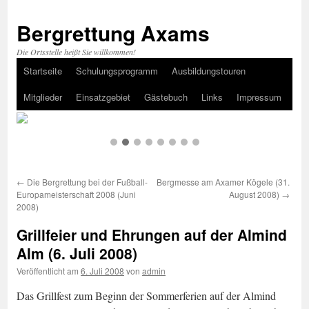
Bergrettung Axams
Die Ortsstelle heißt Sie willkommen!
Startseite
Schulungsprogramm
Ausbildungstouren
Zum
Mitglieder
Einsatzgebiet
Gästebuch
Links
Impressum
Inhalt
springen
←
Die Bergrettung bei der Fußball-
Bergmesse am Axamer Kögele (31.
Europameisterschaft 2008 (Juni
August 2008)
→
2008)
Grillfeier und Ehrungen auf der Almind
Alm (6. Juli 2008)
Veröffentlicht am
6. Juli 2008
von
admin
Das Grillfest zum Beginn der Sommerferien auf der Almind