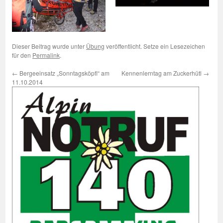
Dieser Beitrag wurde unter
Übung
veröffentlicht. Setze ein Lesezeichen
für den
Permalink
.
←
Bergeeinsatz „Sonntagsköpfl“ am
Kennenlerntag am Zuckerhütl
→
11.10.2014