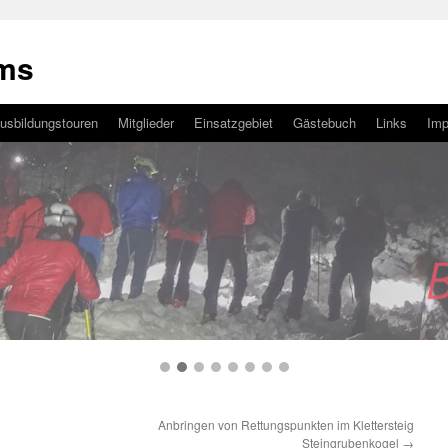
ams
usbildungstouren
Mitglieder
Einsatzgebiet
Gästebuch
Links
Im
Anbringen von Rettungspunkten im Klettersteig
Steingrubenkogel
→