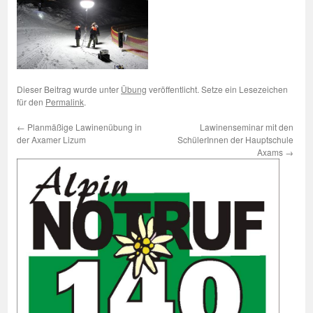
Dieser Beitrag wurde unter
Übung
veröffentlicht. Setze ein Lesezeichen
für den
Permalink
.
←
Planmäßige Lawinenübung in
Lawinenseminar mit den
der Axamer Lizum
SchülerInnen der Hauptschule
Axams
→