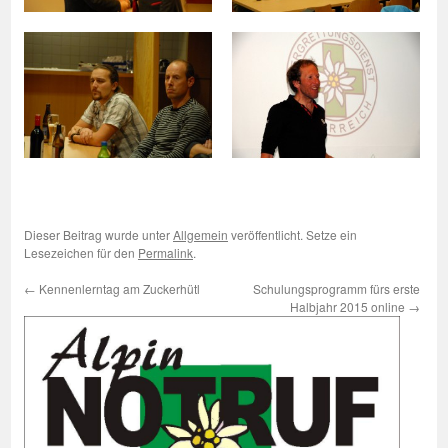
Dieser Beitrag wurde unter
Allgemein
veröffentlicht. Setze ein
Lesezeichen für den
Permalink
.
←
Kennenlerntag am Zuckerhütl
Schulungsprogramm fürs erste
Halbjahr 2015 online
→