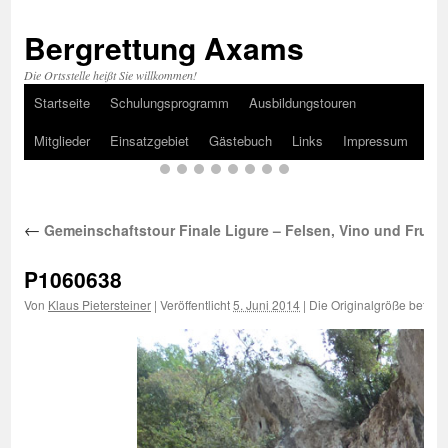
Bergrettung Axams
Die Ortsstelle heißt Sie willkommen!
Startseite
Schulungsprogramm
Ausbildungstouren
Zum
Mitglieder
Einsatzgebiet
Gästebuch
Links
Impressum
Inhalt
springen
←
Gemeinschaftstour Finale Ligure – Felsen, Vino und Frutti 
P1060638
Von
Klaus Pietersteiner
|
Veröffentlicht
5. Juni 2014
|
Die Originalgröße beträg