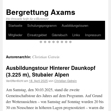
Bergrettung Axams
Die Ortsstelle heißt Sie willkommen!
Startseite
Schulungsprogramm
Ausbildungstouren
Zum
Mitglieder
Einsatzgebiet
Gästebuch
Links
Impressum
Inhalt
springen
Christian Gstrein
Autorenarchiv:
Ausbildungstour Hinterer Daunkopf
(3.225 m), Stubaier Alpen
Veröffentlicht am
18. April 2025
von
Christian Gstrein
Am Samstag, den 30.03.2025, stand die zweite
Gemeinschaftstour des Jahres auf dem Programm. Auf Grund
der Wetterausichten – von Samstag auf Sonntag wurden 20 bis
30 cm Neuschnee in höheren Lagen prognostiziert – waren die