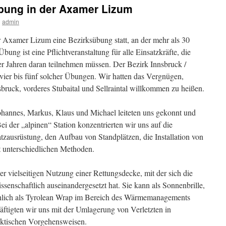
übung in der Axamer Lizum
n
admin
 Axamer Lizum eine Bezirksübung statt, an der mehr als 30
bung ist eine Pflichtveranstaltung für alle Einsatzkräfte, die
er Jahren daran teilnehmen müssen. Der Bezirk Innsbruck /
 vier bis fünf solcher Übungen. Wir hatten das Vergnügen,
nsbruck, vorderes Stubaital und Sellraintal willkommen zu heißen.
ohannes, Markus, Klaus und Michael leiteten uns gekonnt und
Bei der „alpinen“ Station konzentrierten wir uns auf die
tzausrüstung, den Aufbau von Standplätzen, die Installation von
t unterschiedlichen Methoden.
r vielseitigen Nutzung einer Rettungsdecke, mit der sich die
ssenschaftlich auseinandergesetzt hat. Sie kann als Sonnenbrille,
hlich als Tyrolean Wrap im Bereich des Wärmemanagements
äftigten wir uns mit der Umlagerung von Verletzten in
ktischen Vorgehensweisen.