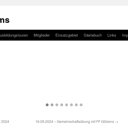
ams
usbildungstouren
Mitglieder
Einsatzgebiet
Gästebuch
Links
Im
r 2024
16.09.2024 – Gemeinschaftsübung mit FF Götzens
→