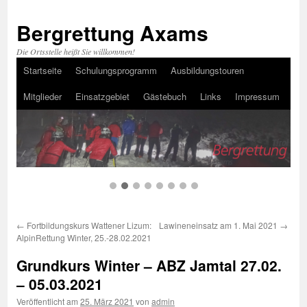
Bergrettung Axams
Die Ortsstelle heißt Sie willkommen!
Startseite
Schulungsprogramm
Ausbildungstouren
Zum
Mitglieder
Einsatzgebiet
Gästebuch
Links
Impressum
Inhalt
springen
←
Fortbildungskurs Wattener Lizum:
Lawineneinsatz am 1. Mai 2021
→
AlpinRettung Winter, 25.-28.02.2021
Grundkurs Winter – ABZ Jamtal 27.02.
– 05.03.2021
Veröffentlicht am
25. März 2021
von
admin