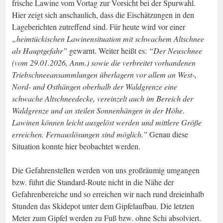
frische Lawine vom Vortag zur Vorsicht bei der Spurwahl.
Hier zeigt sich anschaulich, dass die Eischätzungen in den
Lageberichten zutreffend sind. Für heute wird vor einer
„heimtückischen Lawinensituation mit schwachem Altschnee
als Hauptgefahr”
gewarnt. Weiter heißt es:
“Der Neuschnee
(vom 29.01.2026, Anm.) sowie die verbreitet vorhandenen
Triebschneeansammlungen überlagern vor allem an West-,
Nord- und Osthängen oberhalb der Waldgrenze eine
schwache Altschneedecke, vereinzelt auch im Bereich der
Waldgrenze und an steilen Sonnenhängen in der Höhe.
Lawinen können leicht ausgelöst werden und mittlere Größe
erreichen. Fernauslösungen sind möglich.”
Genau diese
Situation konnte hier beobachtet werden.
Die Gefahrenstellen werden von uns großräumig umgangen
bzw. führt die Standard-Route nicht in die Nähe der
Gefahrenbereiche und so erreichen wir nach rund dreieinhalb
Stunden das Skidepot unter dem Gipfelaufbau. Die letzten
Meter zum Gipfel werden zu Fuß bzw. ohne Schi absolviert.