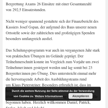
Bergrettung Axams 26 Einsätze mit einer Gesamtanzahl
von 292,5 Einsatzstunden.
Nicht weniger spannend gestaltete sich der Finanzbericht des
Kassiers Josef Gspan, der aufgrund des Baus unserer neuen
Ortsstelle sowie der zahlreichen und großzügigen Spenden
besonders umfangreich ausfiel.
Das Schulungsprogramm war auch im vergangenen Jahr stark
von praktischen Übungen im Gelände geprägt. Der
Teilnehmerschnitt konnte im Vergleich zum Vorjahr um zwei
Teilnehmer:innen gesteigert werden und lag somit bei 23
Bergretter:innen pro Übung. Dies unterstreicht einmal mehr
die hervorragende Arbeit des Ausbildungsteams rund
um Klaus Pietersteiner. Besonders erfreulich ist, dass im
heurigen Jahr fünf neue Anwärter – einer davon bereits als
Durch die weitere Nutzung der Seite stimmst du der Verwendung
Akzeptieren
überprüfter Anwärter – ihre Ausbildung in unserer Ortsstelle
von Cookies zu.
Weitere Informationen
begonnen haben. Herzlich willkommen Daniel, Patrick,
Stefan, Jakob und Jakob!