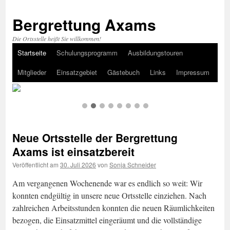
Bergrettung Axams
Die Ortsstelle heißt Sie willkommen!
Startseite
Schulungsprogramm
Ausbildungstouren
Zum
Mitglieder
Einsatzgebiet
Gästebuch
Links
Impressum
Inhalt
springen
Neue Ortsstelle der Bergrettung
Axams ist einsatzbereit
Veröffentlicht am
30. Juli 2026
von
Sonja Schneider
Am vergangenen Wochenende war es endlich so weit: Wir
konnten endgültig in unsere neue Ortsstelle einziehen. Nach
zahlreichen Arbeitsstunden konnten die neuen Räumlichkeiten
bezogen, die Einsatzmittel eingeräumt und die vollständige